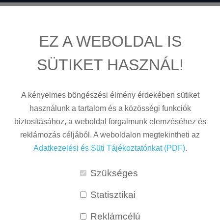
EZ A WEBOLDAL IS
SÜTIKET HASZNÁL!
Az árnyékolást egyetlen ingatlanról sem lehet
megspórolni, mert túlságosan nagy hatással van
A kényelmes böngészési élmény érdekében sütiket
arra, hogy a lakók hogyan érzik magukat az
használunk a tartalom és a közösségi funkciók
otthonukban. A különböző árnyékolóknak
biztosításához, a weboldal forgalmunk elemzéséhez és
nemcsak hangulatjavító szerepe van, hanem
reklámozás céljából. A weboldalon megtekintheti az
képesek megóvni a bent tartózkodókat is a zavaró,
Adatkezelési és Süti Tájékoztatónkat (PDF)
.
környezeti hatásoktól.
Szükséges
A belső árnyékolás eszközei stílusos kiegészítők
is egyben, amik nem engednek utat a kíváncsi
Statisztikai
tekinteteknek.
Reklámcélú