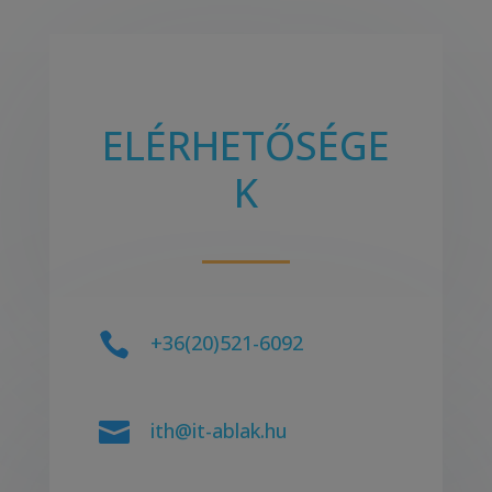
ELÉRHETŐSÉGE
K

+36(20)521-6092

ith@it-ablak.hu