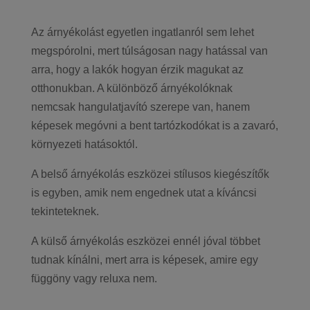
érdeklődési körébe tartozó reklámajánlatokkal tudjuk megcélozni.
Az árnyékolást egyetlen ingatlanról sem lehet
megspórolni, mert túlságosan nagy hatással van
arra, hogy a lakók hogyan érzik magukat az
otthonukban. A különböző árnyékolóknak
nemcsak hangulatjavító szerepe van, hanem
képesek megóvni a bent tartózkodókat is a zavaró,
környezeti hatásoktól.
A belső árnyékolás eszközei stílusos kiegészítők
is egyben, amik nem engednek utat a kíváncsi
tekinteteknek.
A külső árnyékolás eszközei ennél jóval többet
tudnak kínálni, mert arra is képesek, amire egy
függöny vagy reluxa nem.